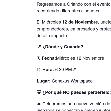
Regresamos a Orlando con el evento 
recorriendo diferentes ciudades.
El Miércoles
, únet
12
de Noviembre
emprendedores, empresarios y profesi
de alto impacto.
📍
¿Dónde y Cuándo?
🗓
Miércoles 12 Noviembre
Fecha:
⏰
6:30 PM📍
Hora:
Conexus Workspace
Lugar:
💡
¿Por qué NO puedes perdértelo
🔥 Celebramos una nueva versión de 
hispanos se conectan y crecen juntos